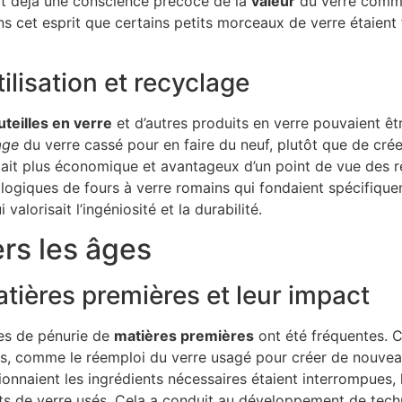
vait déjà une conscience précoce de la
valeur
du verre comme 
ans cet esprit que certains petits morceaux de verre étaie
lisation et recyclage
uteilles en verre
et d’autres produits en verre pouvaient êtr
age
du verre cassé pour en faire du neuf, plutôt que de créer
tait plus économique et avantageux d’un point de vue des re
ologiques de fours à verre romains qui fondaient spécifiqu
alorisait l’ingéniosité et la durabilité.
ers les âges
tières premières et leur impact
des de pénurie de
matières premières
ont été fréquentes. C
tes, comme le réemploi du verre usagé pour créer de nouveaux
nnaient les ingrédients nécessaires étaient interrompues, le
ts de verre usés. Cela a conduit au développement de techn