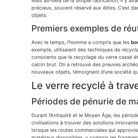
Mais au-delà de la simple fabrication, il y a
précieux, souvent réservé aux élites. C’est d
objets.
Premiers exemples de réuti
Avec le temps, l’homme a compris que les
bo
exemple, utilisaient des techniques de
recycl
conscients que le recyclage du verre cassé é
calcin brut. On a retrouvé des preuves arché
nouveaux objets, témoignant d’une société qui v
Le verre recyclé à trav
Périodes de pénurie de ma
Durant l’Antiquité et le Moyen Âge, les pério
civilisations à trouver des solutions innovan
lorsque les routes commerciales qui approvisio
matériaux disponibles, y compris les fragmen