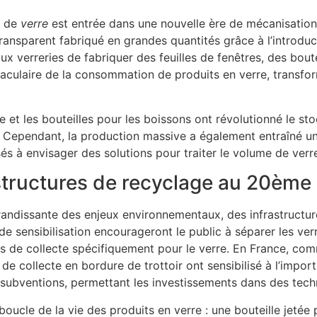
n de
verre
est entrée dans une nouvelle ère de mécanisation
ransparent fabriqué en grandes quantités grâce à l’introdu
ux verreries de fabriquer des feuilles de fenêtres, des bout
taculaire de la consommation de produits en verre, transf
 et les bouteilles pour les boissons ont révolutionné le sto
es. Cependant, la production massive a également entraîné 
isés à envisager des solutions pour traiter le volume de ver
tructures de recyclage au 20ème 
grandissante des enjeux environnementaux, des infrastructu
ensibilisation encourageront le public à séparer les ver
s de collecte spécifiquement pour le verre. En France, co
cs de collecte en bordure de trottoir ont sensibilisé à l’im
 subventions, permettant les investissements dans des tech
boucle de la vie des produits en verre : une bouteille jeté