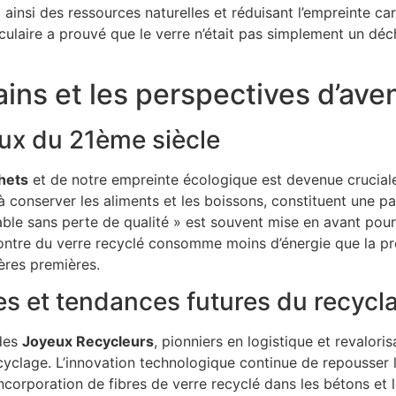
 ainsi des ressources naturelles et réduisant l’empreinte c
culaire a prouvé que le verre n’était pas simplement un déc
ns et les perspectives d’aven
ux du 21ème siècle
hets
et de notre empreinte écologique est devenue cruciale
 à conserver les aliments et les boissons, constituent une 
lable sans perte de qualité » est souvent mise en avant po
 fontre du verre recyclé consomme moins d’énergie que la pro
ères premières.
s et tendances futures du recycl
 des
Joyeux Recycleurs
, pionniers en logistique et revalor
clage. L’innovation technologique continue de repousser le
ncorporation de fibres de verre recyclé dans les bétons et 